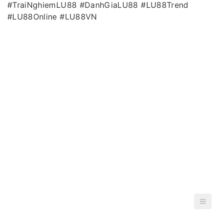
#TraiNghiemLU88 #DanhGiaLU88 #LU88Trend
#LU88Online #LU88VN