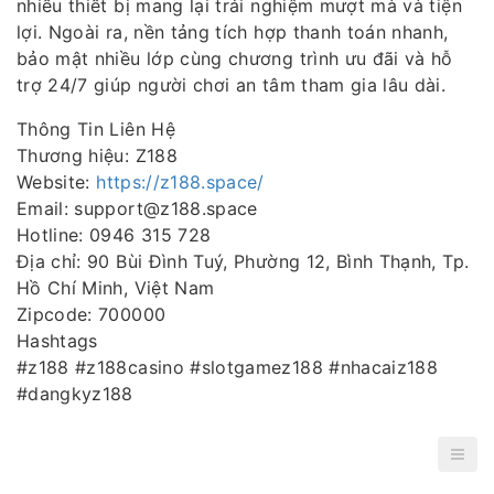
nhiều thiết bị mang lại trải nghiệm mượt mà và tiện
lợi. Ngoài ra, nền tảng tích hợp thanh toán nhanh,
bảo mật nhiều lớp cùng chương trình ưu đãi và hỗ
trợ 24/7 giúp người chơi an tâm tham gia lâu dài.
Thông Tin Liên Hệ
Thương hiệu: Z188
Website:
https://z188.space/
Email: support@z188.space
Hotline: 0946 315 728
Địa chỉ: 90 Bùi Đình Tuý, Phường 12, Bình Thạnh, Tp.
Hồ Chí Minh, Việt Nam
Zipcode: 700000
Hashtags
#z188 #z188casino #slotgamez188 #nhacaiz188
#dangkyz188