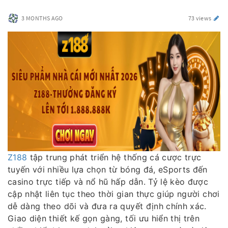
3 MONTHS AGO
73 views
Z188
tập trung phát triển hệ thống cá cược trực
tuyến với nhiều lựa chọn từ bóng đá, eSports đến
casino trực tiếp và nổ hũ hấp dẫn. Tỷ lệ kèo được
cập nhật liên tục theo thời gian thực giúp người chơi
dễ dàng theo dõi và đưa ra quyết định chính xác.
Giao diện thiết kế gọn gàng, tối ưu hiển thị trên